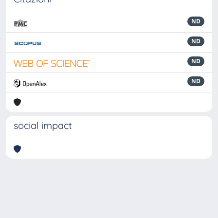
ND
ND
ND
ND
social impact