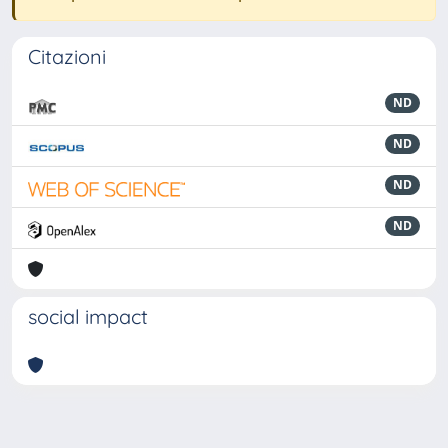
Citazioni
ND
ND
ND
ND
social impact