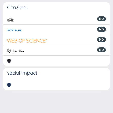
Citazioni
ND
ND
ND
ND
social impact