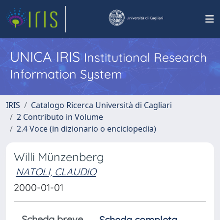
UNICA IRIS
Institutional Research
Information System
IRIS
Catalogo Ricerca Università di Cagliari
2 Contributo in Volume
2.4 Voce (in dizionario o enciclopedia)
Willi Münzenberg
NATOLI, CLAUDIO
2000-01-01
Scheda breve
Scheda completa