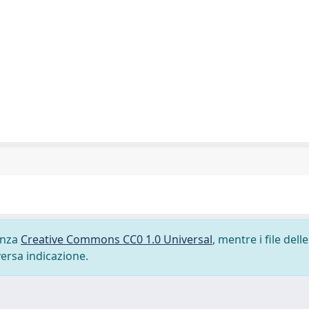
cenza
Creative Commons CC0 1.0 Universal
, mentre i file delle
versa indicazione.