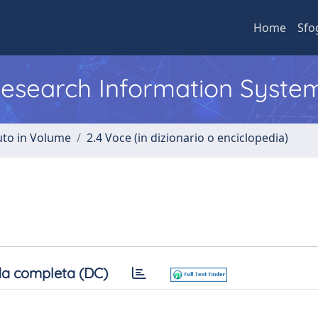
Home
Sfo
 Research Information Syste
uto in Volume
2.4 Voce (in dizionario o enciclopedia)
a completa (DC)