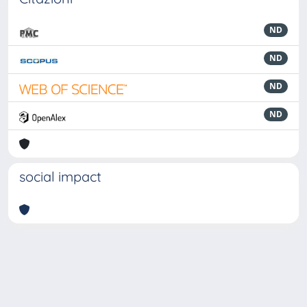
ND
ND
ND
ND
social impact