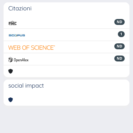
Citazioni
ND
1
ND
ND
social impact