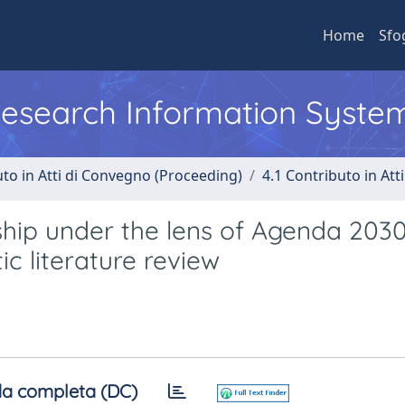
Home
Sfo
 Research Information Syste
uto in Atti di Convegno (Proceeding)
4.1 Contributo in Att
ip under the lens of Agenda 2030
c literature review
a completa (DC)