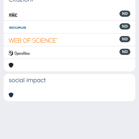
ND
ND
ND
ND
social impact