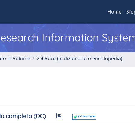
Home
Sfo
 Research Information Syste
uto in Volume
2.4 Voce (in dizionario o enciclopedia)
a completa (DC)