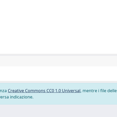
cenza
Creative Commons CC0 1.0 Universal
, mentre i file delle
versa indicazione.