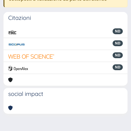
Citazioni
ND
ND
ND
ND
social impact