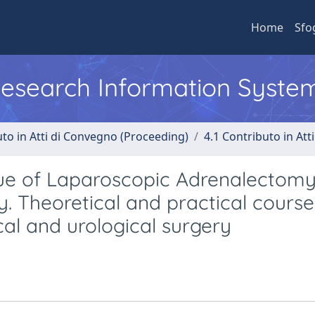
Home
Sfo
 Research Information Syste
uto in Atti di Convegno (Proceeding)
4.1 Contributo in Att
que of Laparoscopic Adrenalectomy
y. Theoretical and practical course
al and urological surgery