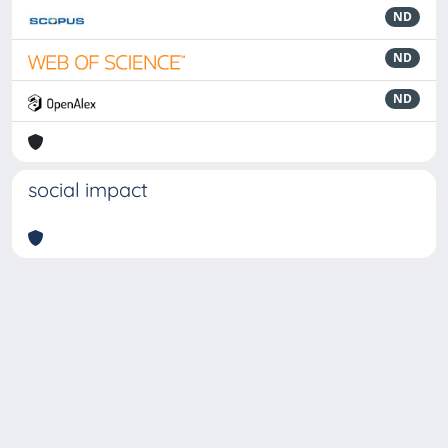
ND
ND
ND
social impact
Powered by
IRIS
-
about IRIS
-
Utilizzo dei cookie
-
Privacy
Copyright © 2026