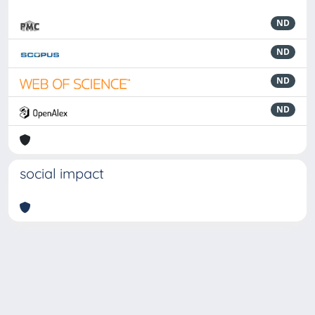
ND
ND
ND
ND
social impact