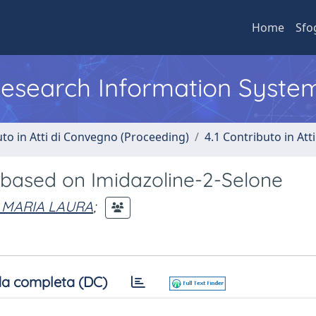
Home
Sfo
 Research Information Syste
uto in Atti di Convegno (Proceeding)
4.1 Contributo in Att
 based on Imidazoline-2-Selone
 MARIA LAURA
;
a completa (DC)