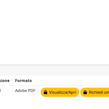
sione
Formato
B
Adobe PDF
Visualizza/Apri
Richiedi un