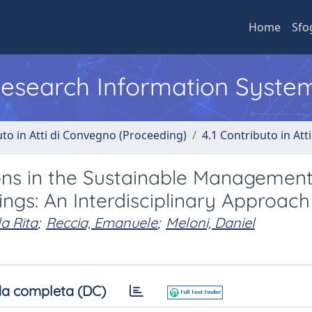
Home
Sfo
 Research Information Syste
uto in Atti di Convegno (Proceeding)
4.1 Contributo in Att
ions in the Sustainable Managemen
dings: An Interdisciplinary Approach
la Rita
;
Reccia, Emanuele
;
Meloni, Daniel
a completa (DC)