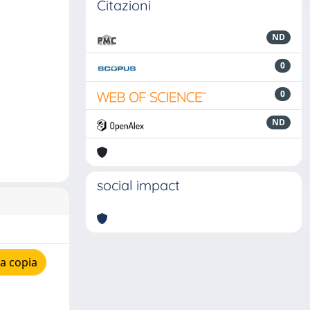
Citazioni
ND
0
0
ND
social impact
a copia