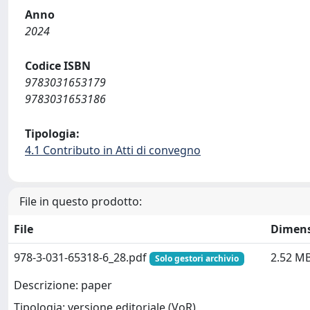
Anno
2024
Codice ISBN
9783031653179
9783031653186
Tipologia:
4.1 Contributo in Atti di convegno
File in questo prodotto:
File
Dimen
978-3-031-65318-6_28.pdf
2.52 M
Solo gestori archivio
Descrizione: paper
Tipologia: versione editoriale (VoR)