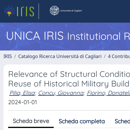
UNICA IRIS
Institutional
IRIS
Catalogo Ricerca Università di Cagliari
4 Contrib
Relevance of Structural Condit
Reuse of Historical Military Buil
Pilia, Elisa
;
Concu, Giovanna
;
Fiorino, Donatel
2024-01-01
Scheda breve
Scheda completa
Sched