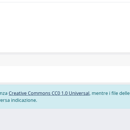
cenza
Creative Commons CC0 1.0 Universal
, mentre i file delle
versa indicazione.