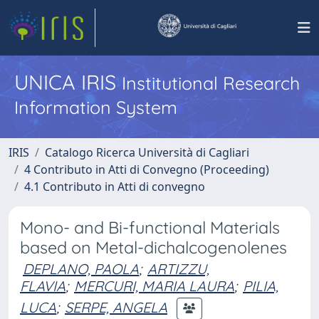
UNICA IRIS
Institutional Research
Information System
IRIS
Catalogo Ricerca Università di Cagliari
4 Contributo in Atti di Convegno (Proceeding)
4.1 Contributo in Atti di convegno
Mono- and Bi-functional Materials
based on Metal-dichalcogenolenes
DEPLANO, PAOLA
;
ARTIZZU,
FLAVIA
;
MERCURI, MARIA LAURA
;
PILIA,
LUCA
;
SERPE, ANGELA