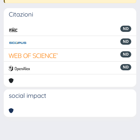
Citazioni
ND
ND
ND
ND
social impact