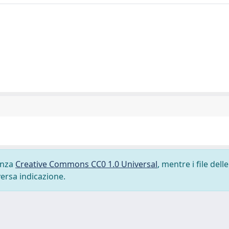
cenza
Creative Commons CC0 1.0 Universal
, mentre i file delle
versa indicazione.