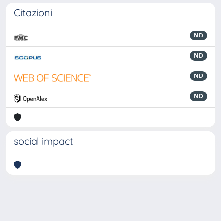
Citazioni
ND
ND
ND
ND
social impact