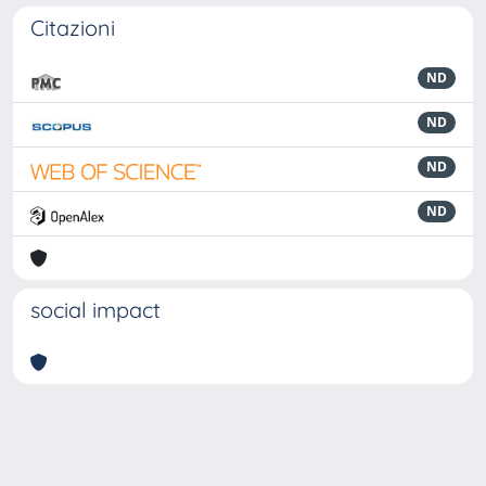
Citazioni
ND
ND
ND
ND
social impact