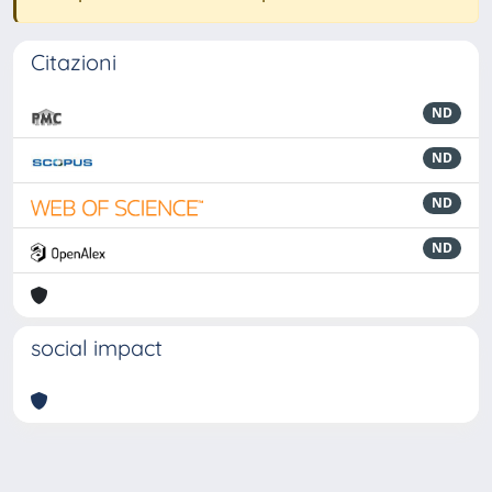
Citazioni
ND
ND
ND
ND
social impact