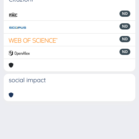
ND
ND
ND
ND
social impact