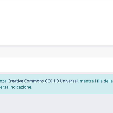
cenza
Creative Commons CC0 1.0 Universal
, mentre i file delle
versa indicazione.