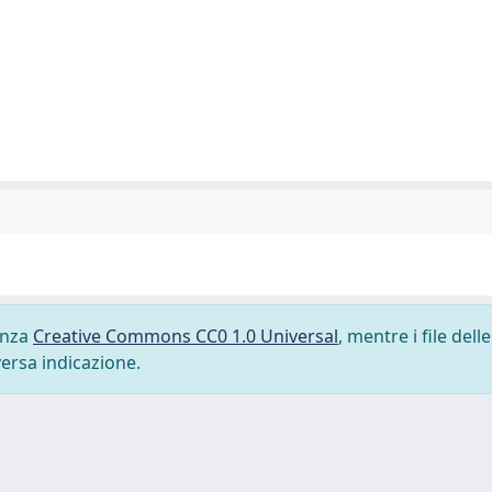
cenza
Creative Commons CC0 1.0 Universal
, mentre i file delle
versa indicazione.