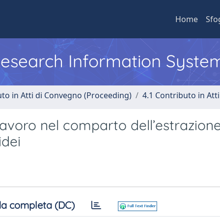
Home
Sfo
 Research Information Syste
uto in Atti di Convegno (Proceeding)
4.1 Contributo in Att
 lavoro nel comparto dell’estrazion
idei
a completa (DC)