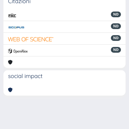
Citazioni
ND
ND
ND
ND
social impact