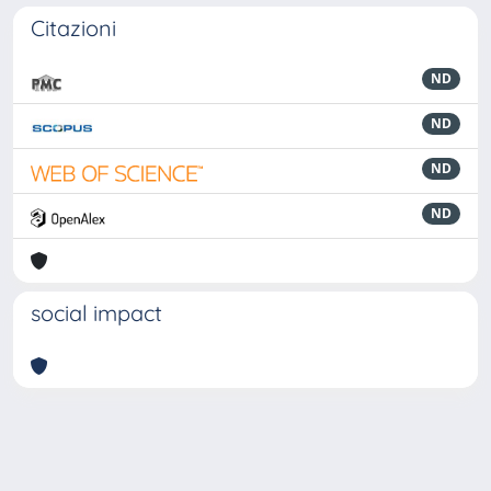
Citazioni
ND
ND
ND
ND
social impact