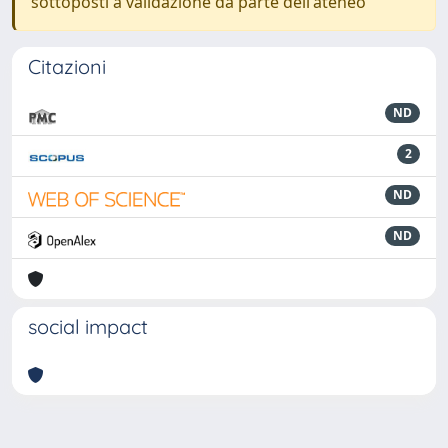
sottoposti a validazione da parte dell'ateneo
Citazioni
ND
2
ND
ND
social impact