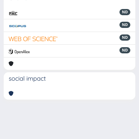
ND
ND
ND
ND
social impact