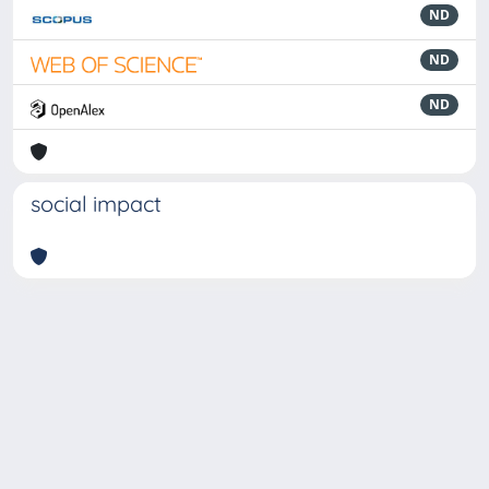
ND
ND
ND
social impact
Powered by
IRIS
-
about IRIS
-
Utilizzo dei cookie
-
Privacy
Copyright © 2026