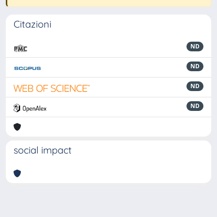
Citazioni
ND
ND
ND
ND
social impact