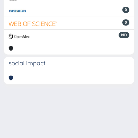
0
0
ND
social impact
Powered by
IRIS
-
about IRIS
-