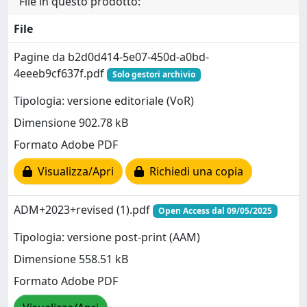
File in questo prodotto:
File
Pagine da b2d0d414-5e07-450d-a0bd-
4eeeb9cf637f.pdf
Solo gestori archivio
Tipologia: versione editoriale (VoR)
Dimensione 902.78 kB
Formato Adobe PDF
Visualizza/Apri
Richiedi una copia
ADM+2023+revised (1).pdf
Open Access dal 09/05/2025
Tipologia: versione post-print (AAM)
Dimensione 558.51 kB
Formato Adobe PDF