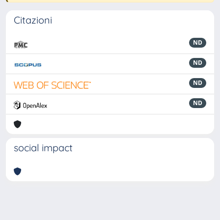
Citazioni
ND
ND
ND
ND
social impact