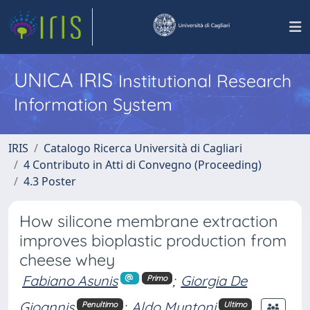
UNICA IRIS
Institutional Research
Information System
IRIS
Catalogo Ricerca Università di Cagliari
4 Contributo in Atti di Convegno (Proceeding)
4.3 Poster
How silicone membrane extraction
improves bioplastic production from
cheese whey
Fabiano Asunis
;
Giorgia De
Primo
Gioannis
;
Aldo Muntoni
Penultimo
Ultimo