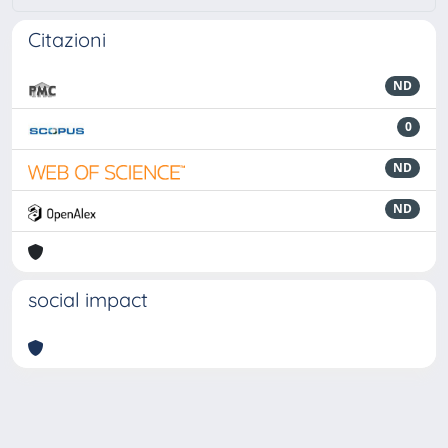
Citazioni
ND
0
ND
ND
social impact