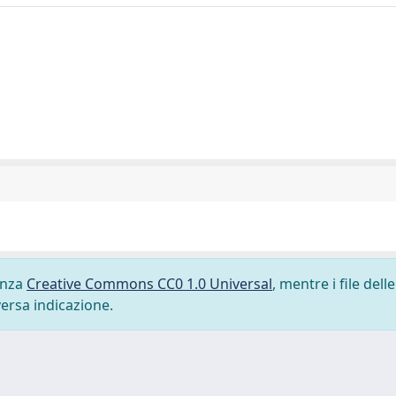
cenza
Creative Commons CC0 1.0 Universal
, mentre i file delle
versa indicazione.