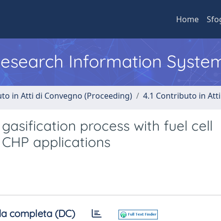
Home
Sfo
 Research Information Syste
uto in Atti di Convegno (Proceeding)
4.1 Contributo in Att
asification process with fuel cell
l CHP applications
a completa (DC)