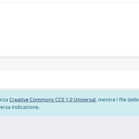
cenza
Creative Commons CC0 1.0 Universal
, mentre i file delle
versa indicazione.