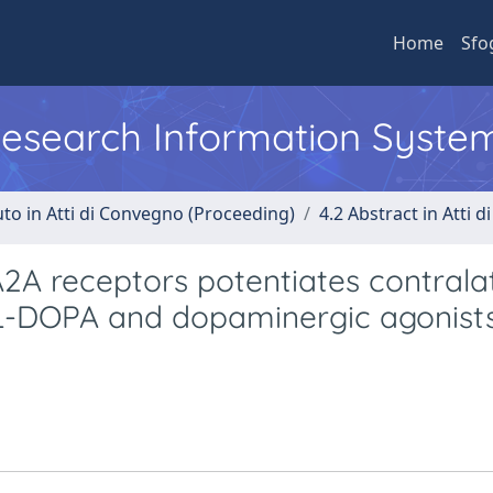
Home
Sfo
 Research Information Syste
uto in Atti di Convegno (Proceeding)
4.2 Abstract in Atti 
A2A receptors potentiates contrala
 L-DOPA and dopaminergic agonists