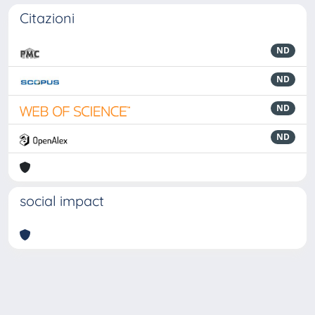
Citazioni
ND
ND
ND
ND
social impact