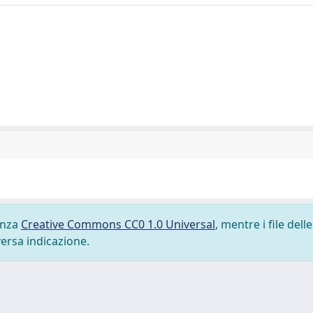
cenza
Creative Commons CC0 1.0 Universal
, mentre i file delle
versa indicazione.