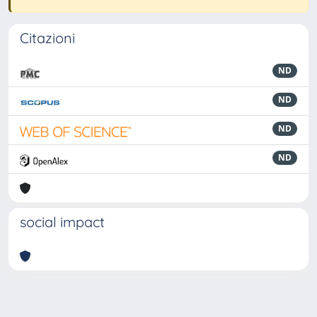
Citazioni
ND
ND
ND
ND
social impact