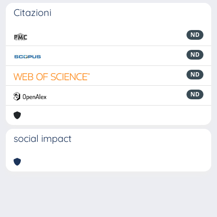
Citazioni
ND
ND
ND
ND
social impact