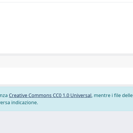
cenza
Creative Commons CC0 1.0 Universal
, mentre i file delle
versa indicazione.