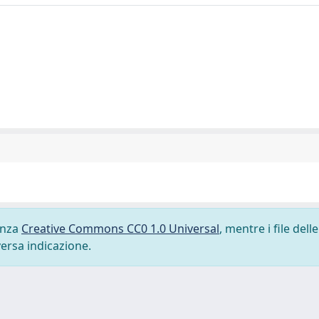
cenza
Creative Commons CC0 1.0 Universal
, mentre i file delle
versa indicazione.