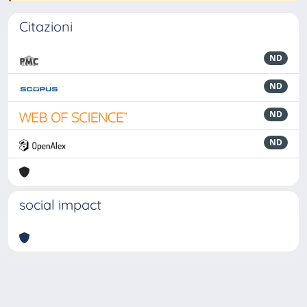
Citazioni
ND
ND
ND
ND
social impact