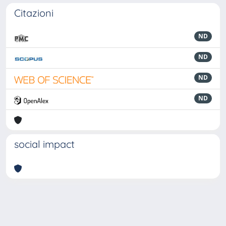
Citazioni
ND
ND
ND
ND
social impact