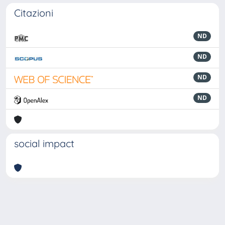
Citazioni
ND
ND
ND
ND
social impact