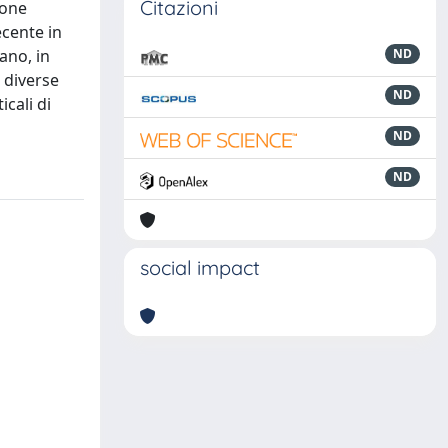
Citazioni
ione
ecente in
uano, in
ND
e diverse
ND
cali di
ND
ND
social impact