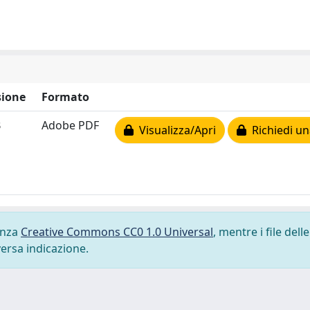
ione
Formato
B
Adobe PDF
Visualizza/Apri
Richiedi un
cenza
Creative Commons CC0 1.0 Universal
, mentre i file delle
versa indicazione.