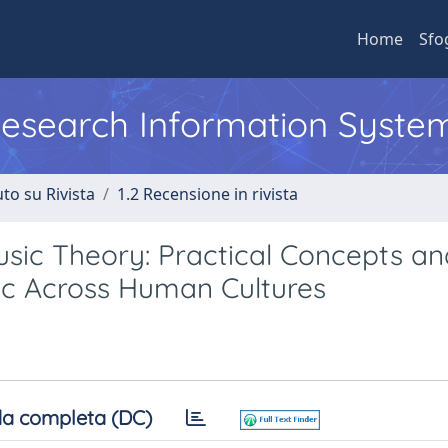
Home
Sfo
 Research Information Syste
to su Rivista
1.2 Recensione in rivista
usic Theory: Practical Concepts an
sic Across Human Cultures
a completa (DC)