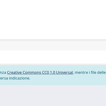
cenza
Creative Commons CC0 1.0 Universal
, mentre i file delle
versa indicazione.