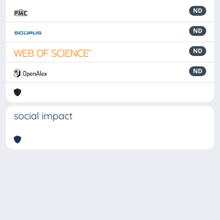
ND
ND
ND
ND
social impact