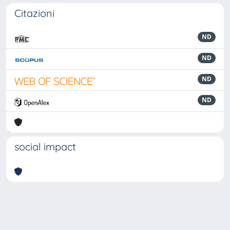
Citazioni
ND
ND
ND
ND
social impact